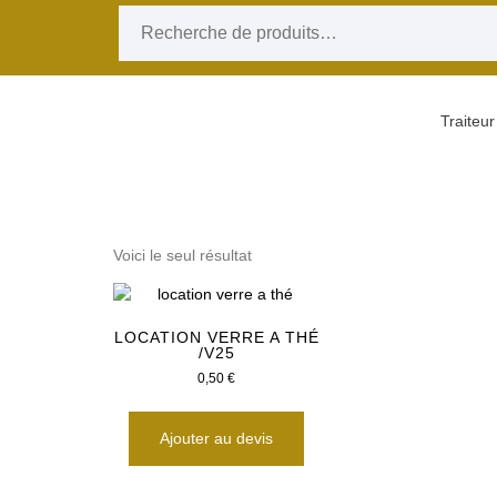
Skip to content
Recherche pour :
TOPORIENTAL
Traiteur
Voici le seul résultat
LOCATION VERRE A THÉ
/V25
0,50
€
Ajouter au devis