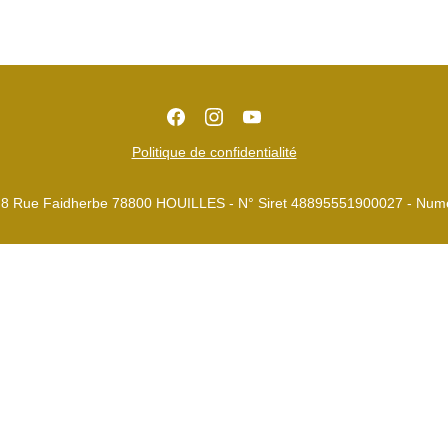
Politique de confidentialité
8 Rue Faidherbe 78800 HOUILLES - N° Siret 48895551900027 - Nu