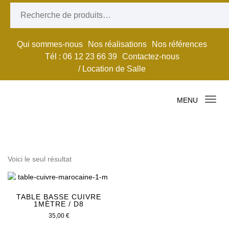
Skip to content
Recherche pour :
Qui sommes-nous
Nos réalisations
Nos références
Tél : 06 12 23 66 39
Contactez-nous
/ Location de Salle
MENU
TOPORIENTAL
Tog
navi
Voici le seul résultat
TABLE BASSE CUIVRE
1MÈTRE / D8
35,00
€